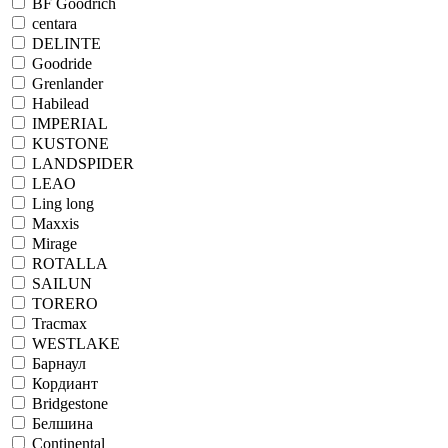
BF Goodrich
centara
DELINTE
Goodride
Grenlander
Habilead
IMPERIAL
KUSTONE
LANDSPIDER
LEAO
Ling long
Maxxis
Mirage
ROTALLA
SAILUN
TORERO
Tracmax
WESTLAKE
Барнаул
Кордиант
Bridgestone
Белшина
Continental