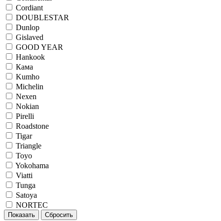
Cordiant
DOUBLESTAR
Dunlop
Gislaved
GOOD YEAR
Hankook
Кама
Kumho
Michelin
Nexen
Nokian
Pirelli
Roadstone
Tigar
Triangle
Toyo
Yokohama
Viatti
Tunga
Satoya
NORTEC
Показать
Сбросить