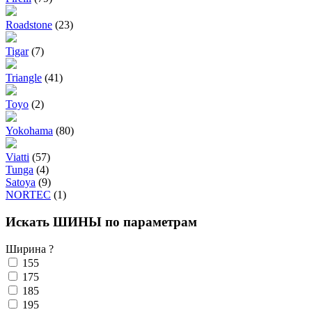
Roadstone
(23)
Tigar
(7)
Triangle
(41)
Toyo
(2)
Yokohama
(80)
Viatti
(57)
Tunga
(4)
Satoya
(9)
NORTEC
(1)
Искать ШИНЫ по параметрам
Ширина
?
155
175
185
195