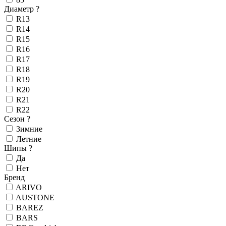
Диаметр
?
R13
R14
R15
R16
R17
R18
R19
R20
R21
R22
Сезон
?
Зимние
Летние
Шипы
?
Да
Нет
Бренд
ARIVO
AUSTONE
BAREZ
BARS