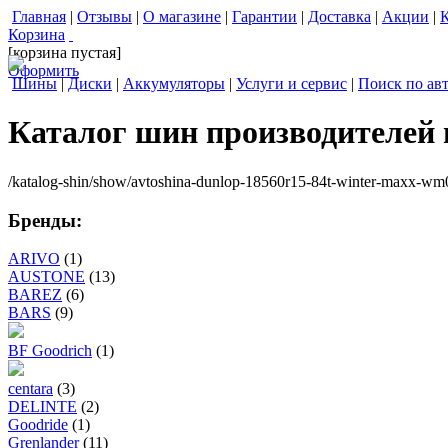
Главная
|
Отзывы
|
О магазине
|
Гарантии
|
Доставка
|
Акции
|
Корзина
[корзина пустая]
Оформить
Шины
|
Диски
|
Аккумуляторы
|
Услуги и сервис
|
Поиск по ав
Каталог шин производителей
/katalog-shin/show/avtoshina-dunlop-18560r15-84t-winter-maxx-wm
Бренды:
ARIVO
(1)
AUSTONE
(13)
BAREZ
(6)
BARS
(9)
BF Goodrich
(1)
centara
(3)
DELINTE
(2)
Goodride
(1)
Grenlander
(11)