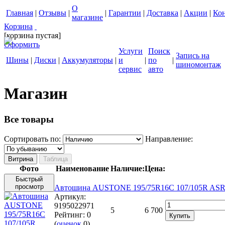
О
Главная
|
Отзывы
|
|
Гарантии
|
Доставка
|
Акции
|
Ко
магазине
Корзина
[корзина пустая]
Оформить
Услуги
Поиск
Запись на
Шины
|
Диски
|
Аккумуляторы
|
и
|
по
|
шиномонтаж
сервис
авто
Магазин
Все товары
Сортировать по:
Направление:
Фото
Наименование
Наличие:
Цена:
Быстрый
просмотр
Автошина AUSTONE 195/75R16C 107/105R ASR
Артикул:
9195022971
5
6 700
Рейтинг:
0
Купить
(
оценок
0
)