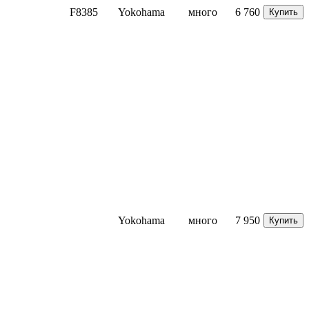
F8385
Yokohama
много
6 760
Купить
Yokohama
много
7 950
Купить