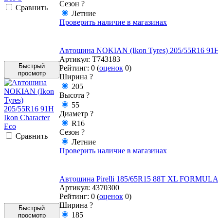
Сезон
?
Cравнить
Летние
Проверить наличие в магазинах
Автошина NOKIAN (Ikon Tyres) 205/55R16 91H I
Артикул:
T743183
Быстрый
Рейтинг:
0
(
оценок
0
)
просмотр
Ширина
?
205
Высота
?
55
Диаметр
?
R16
Сезон
?
Cравнить
Летние
Проверить наличие в магазинах
Автошина Pirelli 185/65R15 88T XL FORMUL
Артикул:
4370300
Рейтинг:
0
(
оценок
0
)
Ширина
?
Быстрый
185
просмотр