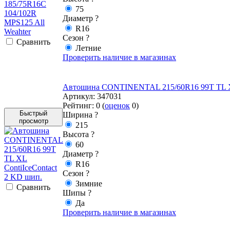
75
Диаметр
?
R16
Сезон
?
Cравнить
Летние
Проверить наличие в магазинах
Автошина CONTINENTAL 215/60R16 99T TL XL C
Артикул:
347031
Рейтинг:
0
(
оценок
0
)
Быстрый
Ширина
?
просмотр
215
Высота
?
60
Диаметр
?
R16
Сезон
?
Зимние
Cравнить
Шипы
?
Да
Проверить наличие в магазинах