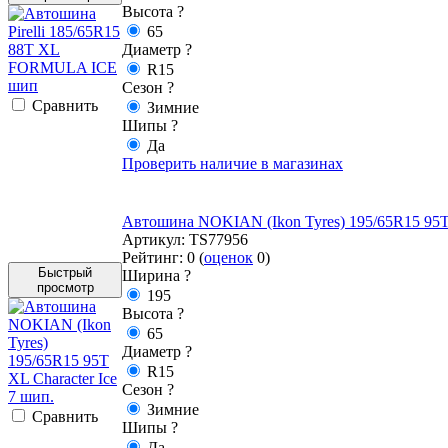
Высота
?
65
Диаметр
?
R15
Сезон
?
Cравнить
Зимние
Шипы
?
Да
Проверить наличие в магазинах
Автошина NOKIAN (Ikon Tyres) 195/65R15 95T X
Артикул:
TS77956
Рейтинг:
0
(
оценок
0
)
Быстрый
Ширина
?
просмотр
195
Высота
?
65
Диаметр
?
R15
Сезон
?
Зимние
Cравнить
Шипы
?
Да