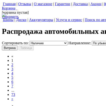
Главная
|
Отзывы
|
О магазине
|
Гарантии
|
Доставка
|
Акции
|
Корзина
[корзина пустая]
Оформить
Шины
|
Диски
|
Аккумуляторы
|
Услуги и сервис
|
Поиск по ав
Распродажа автомобильных а
Сортировать по:
Направление:
«
1
2
3
4
5
6
7
...
73
»