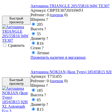
Автошина TRIANGLE 205/55R16 94W TE307
Артикул:
CBPTE30720J16WFJ
Рейтинг:
0
(
оценок
0
)
Быстрый
Ширина
?
просмотр
205
Высота
?
55
Диаметр
?
R16
Cравнить
Сезон
?
Летние
Проверить наличие в магазинах
Автошина NOKIAN (Ikon Tyres) 185/65R15 92H 
Артикул:
T731455
Быстрый
Рейтинг:
0
(
оценок
0
)
просмотр
Ширина
?
185
Высота
?
65
Диаметр
?
R15