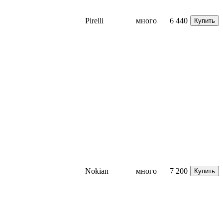
Pirelli
много
6 440
Купить
Nokian
много
7 200
Купить