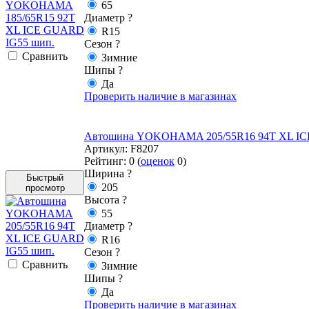
65
Диаметр
?
R15
Сезон
?
Cравнить
Зимние
Шипы
?
Да
Проверить наличие в магазинах
Автошина YOKOHAMA 205/55R16 94T XL IC
Артикул:
F8207
Рейтинг:
0
(
оценок
0
)
Ширина
?
Быстрый
205
просмотр
Высота
?
55
Диаметр
?
R16
Сезон
?
Cравнить
Зимние
Шипы
?
Да
Проверить наличие в магазинах