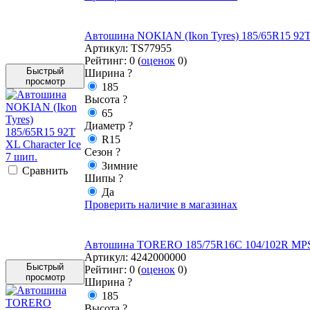
Автошина NOKIAN (Ikon Tyres) 185/65R15 92T X
Артикул:
TS77955
Рейтинг:
0
(
оценок
0
)
Быстрый
Ширина
?
просмотр
185
Высота
?
65
Диаметр
?
R15
Сезон
?
Зимние
Cравнить
Шипы
?
Да
Проверить наличие в магазинах
Автошина TORERO 185/75R16C 104/102R MPS1
Артикул:
4242000000
Быстрый
Рейтинг:
0
(
оценок
0
)
просмотр
Ширина
?
185
Высота
?