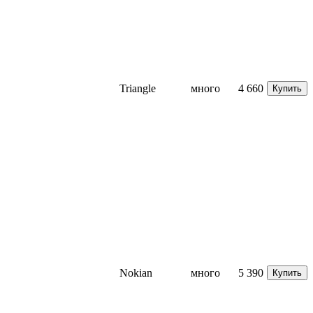
Triangle
много
4 660
Купить
Nokian
много
5 390
Купить