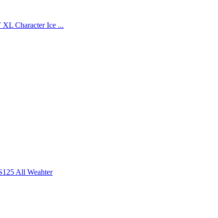
L Character Ice ...
25 All Weahter