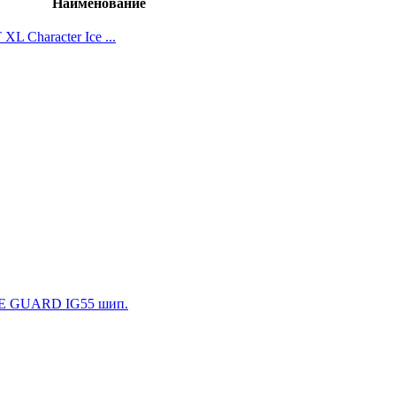
Наименование
L Character Ice ...
E GUARD IG55 шип.