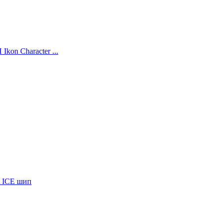
kon Character ...
A ICE шип