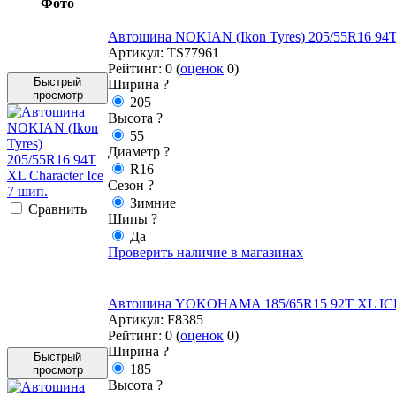
Фото
Автошина NOKIAN (Ikon Tyres) 205/55R16 94T X
Артикул:
TS77961
Рейтинг:
0
(
оценок
0
)
Быстрый
Ширина
?
просмотр
205
Высота
?
55
Диаметр
?
R16
Сезон
?
Зимние
Cравнить
Шипы
?
Да
Проверить наличие в магазинах
Автошина YOKOHAMA 185/65R15 92T XL IC
Артикул:
F8385
Рейтинг:
0
(
оценок
0
)
Ширина
?
Быстрый
185
просмотр
Высота
?