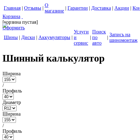
О
Главная
|
Отзывы
|
|
Гарантии
|
Доставка
|
Акции
|
Ко
магазине
Корзина
[корзина пустая]
Оформить
Услуги
Поиск
Запись на
Шины
|
Диски
|
Аккумуляторы
|
и
|
по
|
шиномонтаж
сервис
авто
Шинный калькулятор
Ширина
/
Профиль
Диаметр
Ширина
/
Профиль