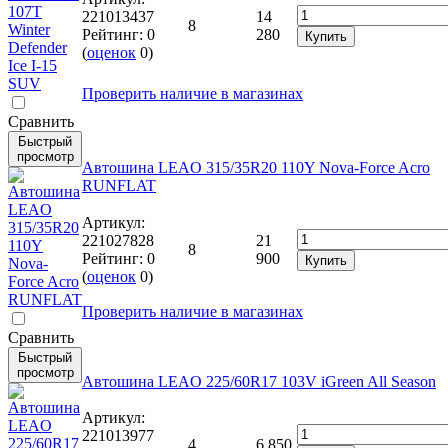
221013437
14
8
Рейтинг:
0
280
Купить
(
оценок
0
)
Проверить наличие в магазинах
Cравнить
Быстрый
просмотр
Автошина LEAO 315/35R20 110Y Nova-Force Acro
RUNFLAT
Артикул:
221027828
21
8
Рейтинг:
0
900
Купить
(
оценок
0
)
Проверить наличие в магазинах
Cравнить
Быстрый
просмотр
Автошина LEAO 225/60R17 103V iGreen All Season
Артикул:
221013977
4
6 850