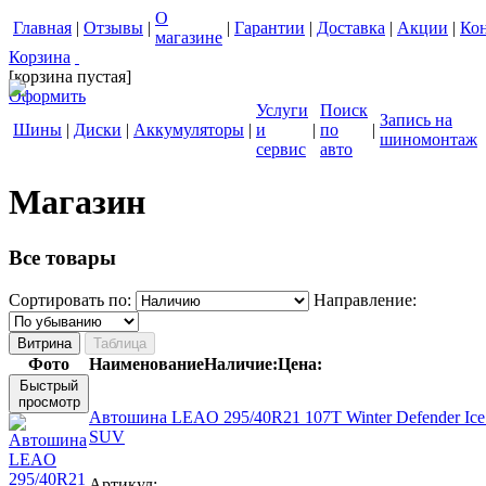
О
Главная
|
Отзывы
|
|
Гарантии
|
Доставка
|
Акции
|
Ко
магазине
Корзина
[корзина пустая]
Оформить
Услуги
Поиск
Запись на
Шины
|
Диски
|
Аккумуляторы
|
и
|
по
|
шиномонтаж
сервис
авто
Магазин
Все товары
Сортировать по:
Направление:
Фото
Наименование
Наличие:
Цена:
Быстрый
просмотр
Автошина LEAO 295/40R21 107T Winter Defender Ice 
SUV
Артикул: