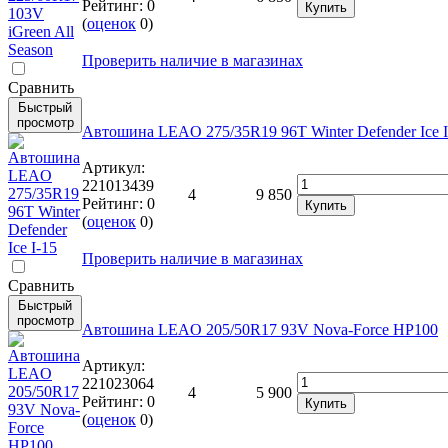
Рейтинг:
0
Купить
(
оценок
0
)
Проверить наличие в магазинах
Cравнить
Быстрый
просмотр
Автошина LEAO 275/35R19 96T Winter Defender Ice I
Артикул:
221013439
4
9 850
Рейтинг:
0
Купить
(
оценок
0
)
Проверить наличие в магазинах
Cравнить
Быстрый
просмотр
Автошина LEAO 205/50R17 93V Nova-Force HP100
Артикул:
221023064
4
5 900
Рейтинг:
0
Купить
(
оценок
0
)