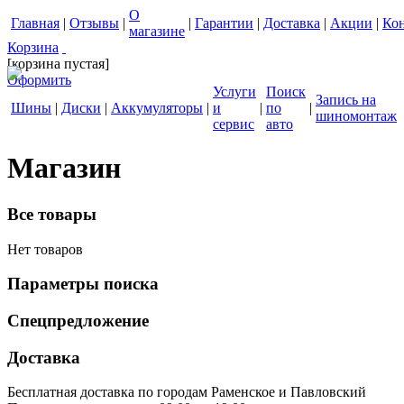
О
Главная
|
Отзывы
|
|
Гарантии
|
Доставка
|
Акции
|
Ко
магазине
Корзина
[корзина пустая]
Оформить
Услуги
Поиск
Запись на
Шины
|
Диски
|
Аккумуляторы
|
и
|
по
|
шиномонтаж
сервис
авто
Магазин
Все товары
Нет товаров
Параметры поиска
Спецпредложение
Доставка
Бесплатная доставка по городам Раменское и Павловский