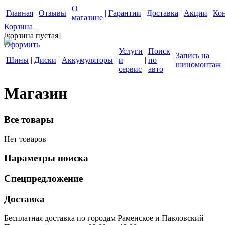
О
Главная
|
Отзывы
|
|
Гарантии
|
Доставка
|
Акции
|
Ко
магазине
Корзина
[корзина пустая]
Оформить
Услуги
Поиск
Запись на
Шины
|
Диски
|
Аккумуляторы
|
и
|
по
|
шиномонтаж
сервис
авто
Магазин
Все товары
Нет товаров
Параметры поиска
Спецпредложение
Доставка
Бесплатная доставка по городам Раменское и Павловский