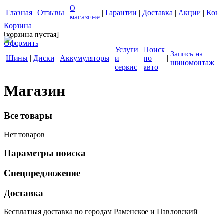
О
Главная
|
Отзывы
|
|
Гарантии
|
Доставка
|
Акции
|
Ко
магазине
Корзина
[корзина пустая]
Оформить
Услуги
Поиск
Запись на
Шины
|
Диски
|
Аккумуляторы
|
и
|
по
|
шиномонтаж
сервис
авто
Магазин
Все товары
Нет товаров
Параметры поиска
Спецпредложение
Доставка
Бесплатная доставка по городам Раменское и Павловский