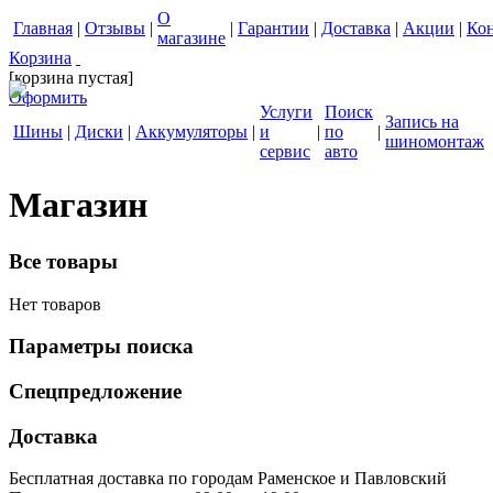
О
Главная
|
Отзывы
|
|
Гарантии
|
Доставка
|
Акции
|
Ко
магазине
Корзина
[корзина пустая]
Оформить
Услуги
Поиск
Запись на
Шины
|
Диски
|
Аккумуляторы
|
и
|
по
|
шиномонтаж
сервис
авто
Магазин
Все товары
Нет товаров
Параметры поиска
Спецпредложение
Доставка
Бесплатная доставка по городам Раменское и Павловский