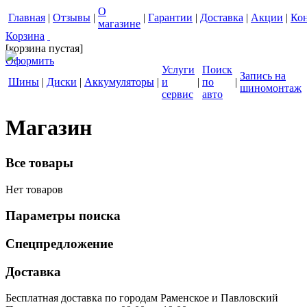
О
Главная
|
Отзывы
|
|
Гарантии
|
Доставка
|
Акции
|
Ко
магазине
Корзина
[корзина пустая]
Оформить
Услуги
Поиск
Запись на
Шины
|
Диски
|
Аккумуляторы
|
и
|
по
|
шиномонтаж
сервис
авто
Магазин
Все товары
Нет товаров
Параметры поиска
Спецпредложение
Доставка
Бесплатная доставка по городам Раменское и Павловский