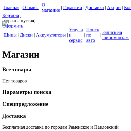
О
Главная
|
Отзывы
|
|
Гарантии
|
Доставка
|
Акции
|
Ко
магазине
Корзина
[корзина пустая]
Оформить
Услуги
Поиск
Запись на
Шины
|
Диски
|
Аккумуляторы
|
и
|
по
|
шиномонтаж
сервис
авто
Магазин
Все товары
Нет товаров
Параметры поиска
Спецпредложение
Доставка
Бесплатная доставка по городам Раменское и Павловский