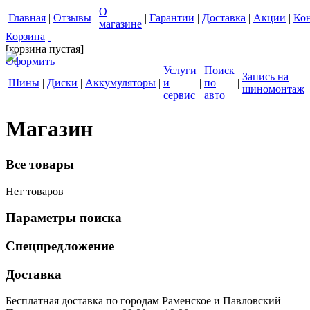
О
Главная
|
Отзывы
|
|
Гарантии
|
Доставка
|
Акции
|
Ко
магазине
Корзина
[корзина пустая]
Оформить
Услуги
Поиск
Запись на
Шины
|
Диски
|
Аккумуляторы
|
и
|
по
|
шиномонтаж
сервис
авто
Магазин
Все товары
Нет товаров
Параметры поиска
Спецпредложение
Доставка
Бесплатная доставка по городам Раменское и Павловский