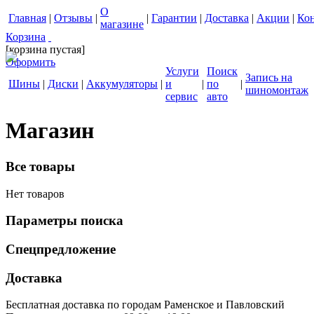
О
Главная
|
Отзывы
|
|
Гарантии
|
Доставка
|
Акции
|
Ко
магазине
Корзина
[корзина пустая]
Оформить
Услуги
Поиск
Запись на
Шины
|
Диски
|
Аккумуляторы
|
и
|
по
|
шиномонтаж
сервис
авто
Магазин
Все товары
Нет товаров
Параметры поиска
Спецпредложение
Доставка
Бесплатная доставка по городам Раменское и Павловский