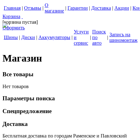
О
Главная
|
Отзывы
|
|
Гарантии
|
Доставка
|
Акции
|
Ко
магазине
Корзина
[корзина пустая]
Оформить
Услуги
Поиск
Запись на
Шины
|
Диски
|
Аккумуляторы
|
и
|
по
|
шиномонтаж
сервис
авто
Магазин
Все товары
Нет товаров
Параметры поиска
Спецпредложение
Доставка
Бесплатная доставка по городам Раменское и Павловский