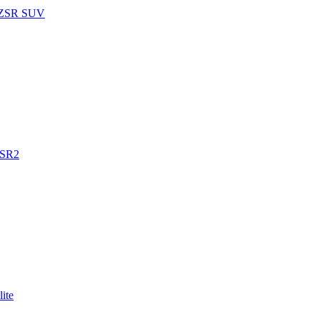
 ZSR SUV
ZSR2
ite