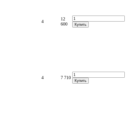
12
4
600
Купить
4
7 710
Купить