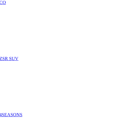
ECO
 ZSR SUV
O 4SEASONS