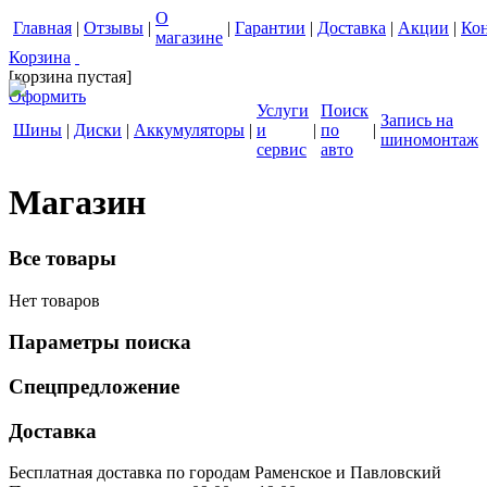
О
Главная
|
Отзывы
|
|
Гарантии
|
Доставка
|
Акции
|
Ко
магазине
Корзина
[корзина пустая]
Оформить
Услуги
Поиск
Запись на
Шины
|
Диски
|
Аккумуляторы
|
и
|
по
|
шиномонтаж
сервис
авто
Магазин
Все товары
Нет товаров
Параметры поиска
Спецпредложение
Доставка
Бесплатная доставка по городам Раменское и Павловский