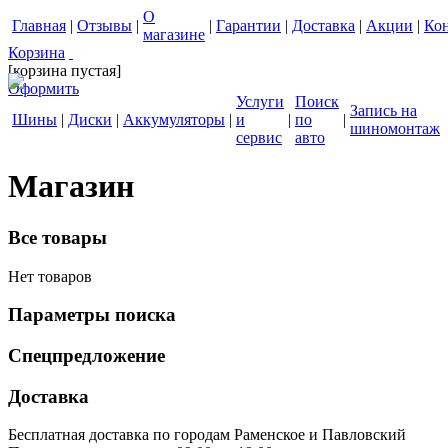
О
Главная
|
Отзывы
|
|
Гарантии
|
Доставка
|
Акции
|
Ко
магазине
Корзина
[корзина пустая]
Оформить
Услуги
Поиск
Запись на
Шины
|
Диски
|
Аккумуляторы
|
и
|
по
|
шиномонтаж
сервис
авто
Магазин
Все товары
Нет товаров
Параметры поиска
Спецпредложение
Доставка
Бесплатная доставка по городам Раменское и Павловский