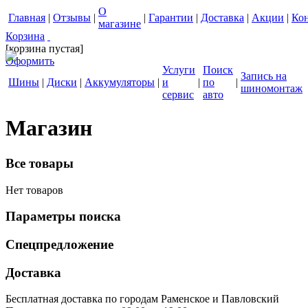
О
Главная
|
Отзывы
|
|
Гарантии
|
Доставка
|
Акции
|
Ко
магазине
Корзина
[корзина пустая]
Оформить
Услуги
Поиск
Запись на
Шины
|
Диски
|
Аккумуляторы
|
и
|
по
|
шиномонтаж
сервис
авто
Магазин
Все товары
Нет товаров
Параметры поиска
Спецпредложение
Доставка
Бесплатная доставка по городам Раменское и Павловский