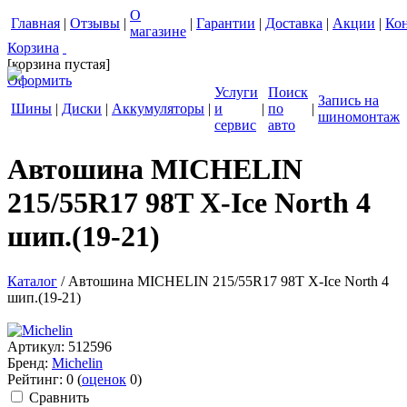
О
Главная
|
Отзывы
|
|
Гарантии
|
Доставка
|
Акции
|
Ко
магазине
Корзина
[корзина пустая]
Оформить
Услуги
Поиск
Запись на
Шины
|
Диски
|
Аккумуляторы
|
и
|
по
|
шиномонтаж
сервис
авто
Автошина MICHELIN
215/55R17 98T X-Ice North 4
шип.(19-21)
Каталог
/
Автошина MICHELIN 215/55R17 98T X-Ice North 4
шип.(19-21)
Артикул:
512596
Бренд:
Michelin
Рейтинг:
0
(
оценок
0
)
Cравнить