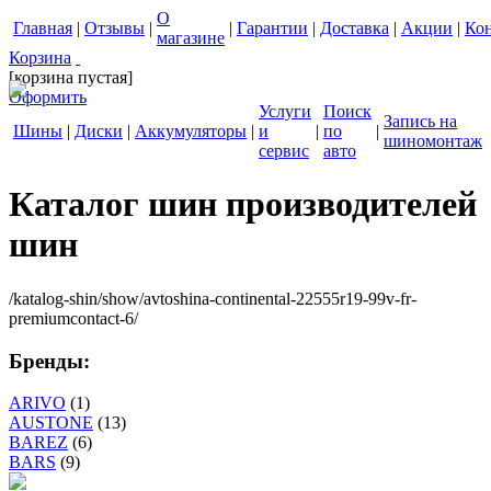
О
Главная
|
Отзывы
|
|
Гарантии
|
Доставка
|
Акции
|
Ко
магазине
Корзина
[корзина пустая]
Оформить
Услуги
Поиск
Запись на
Шины
|
Диски
|
Аккумуляторы
|
и
|
по
|
шиномонтаж
сервис
авто
Каталог шин производителей
шин
/katalog-shin/show/avtoshina-continental-22555r19-99v-fr-
premiumcontact-6/
Бренды:
ARIVO
(1)
AUSTONE
(13)
BAREZ
(6)
BARS
(9)