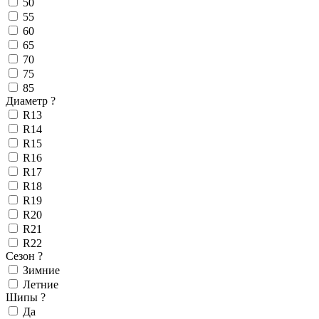
50
55
60
65
70
75
85
Диаметр
?
R13
R14
R15
R16
R17
R18
R19
R20
R21
R22
Сезон
?
Зимние
Летние
Шипы
?
Да