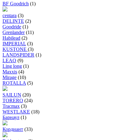
BF Goodrich
(1)
centara
(3)
DELINTE
(2)
Goodride
(1)
Grenlander
(11)
Habilead
(2)
IMPERIAL
(3)
KUSTONE
(3)
LANDSPIDER
(1)
LEAO
(9)
Ling long
(1)
Maxxis
(4)
Mirage
(10)
ROTALLA
(5)
SAILUN
(20)
TORERO
(24)
Tracmax
(3)
WESTLAKE
(18)
Барнаул
(1)
Кордиант
(33)