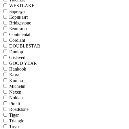
WESTLAKE
Барнаул
Кордиант
Bridgestone
Белшина
Continental
Cordiant
DOUBLESTAR
Dunlop
Gislaved
GOOD YEAR
Hankook
Кама
Kumho
Michelin
Nexen
Nokian
Pirelli
Roadstone
Tigar
Triangle
Toyo