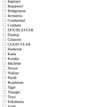
Барнаул
Кордиант
Bridgestone
Белшина
Continental
Cordiant
DOUBLESTAR
Dunlop
Gislaved
GOOD YEAR
Hankook
Кама
Kumho
Michelin
Nexen
Nokian
Pirelli
Roadstone
Tigar
Triangle
Toyo
Yokohama
Viatti