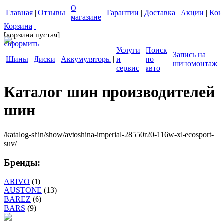
О
Главная
|
Отзывы
|
|
Гарантии
|
Доставка
|
Акции
|
Ко
магазине
Корзина
[корзина пустая]
Оформить
Услуги
Поиск
Запись на
Шины
|
Диски
|
Аккумуляторы
|
и
|
по
|
шиномонтаж
сервис
авто
Каталог шин производителей
шин
/katalog-shin/show/avtoshina-imperial-28550r20-116w-xl-ecosport-
suv/
Бренды:
ARIVO
(1)
AUSTONE
(13)
BAREZ
(6)
BARS
(9)