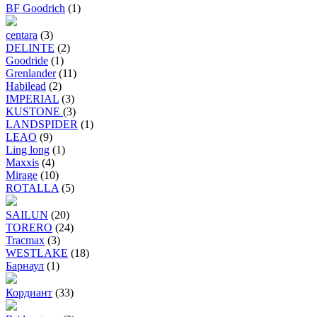
BF Goodrich
(1)
centara
(3)
DELINTE
(2)
Goodride
(1)
Grenlander
(11)
Habilead
(2)
IMPERIAL
(3)
KUSTONE
(3)
LANDSPIDER
(1)
LEAO
(9)
Ling long
(1)
Maxxis
(4)
Mirage
(10)
ROTALLA
(5)
SAILUN
(20)
TORERO
(24)
Tracmax
(3)
WESTLAKE
(18)
Барнаул
(1)
Кордиант
(33)