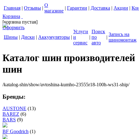
О
Главная
|
Отзывы
|
|
Гарантии
|
Доставка
|
Акции
|
Ко
магазине
Корзина
[корзина пустая]
Оформить
Услуги
Поиск
Запись на
Шины
|
Диски
|
Аккумуляторы
|
и
|
по
|
шиномонтаж
сервис
авто
Каталог шин производителей
шин
/katalog-shin/show/avtoshina-kumho-23555r18-100h-ws31-ship/
Бренды:
AUSTONE
(13)
BAREZ
(6)
BARS
(9)
BF Goodrich
(1)