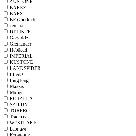
AUSTONE
BAREZ
BARS
BF Goodrich
centara
DELINTE
Goodride
Grenlander
Habilead
IMPERIAL
KUSTONE
LANDSPIDER
LEAO
Ling long
Maxxis
Mirage
ROTALLA
SAILUN
TORERO
Tracmax
WESTLAKE
Барнаул
Кордиант