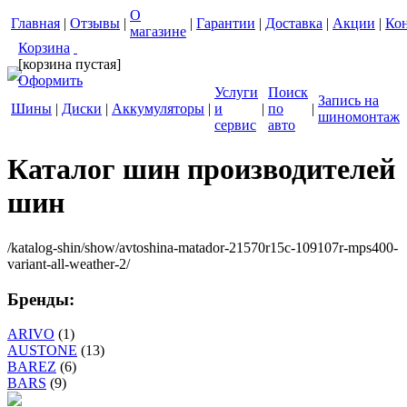
О
Главная
|
Отзывы
|
|
Гарантии
|
Доставка
|
Акции
|
Ко
магазине
Корзина
[корзина пустая]
Оформить
Услуги
Поиск
Запись на
Шины
|
Диски
|
Аккумуляторы
|
и
|
по
|
шиномонтаж
сервис
авто
Каталог шин производителей
шин
/katalog-shin/show/avtoshina-matador-21570r15c-109107r-mps400-
variant-all-weather-2/
Бренды:
ARIVO
(1)
AUSTONE
(13)
BAREZ
(6)
BARS
(9)