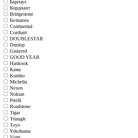
Барнаул
Кордиант
Bridgestone
Белшина
Continental
Cordiant
DOUBLESTAR
Dunlop
Gislaved
GOOD YEAR
Hankook
Кама
Kumho
Michelin
Nexen
Nokian
Pirelli
Roadstone
Tigar
Triangle
Toyo
Yokohama
Viatti