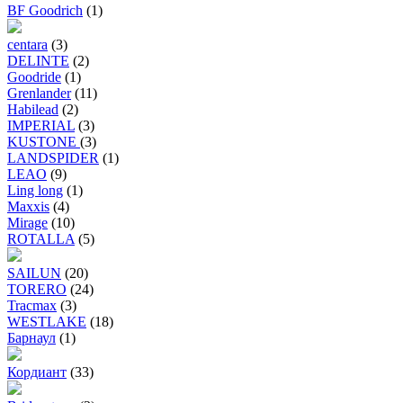
BF Goodrich
(1)
centara
(3)
DELINTE
(2)
Goodride
(1)
Grenlander
(11)
Habilead
(2)
IMPERIAL
(3)
KUSTONE
(3)
LANDSPIDER
(1)
LEAO
(9)
Ling long
(1)
Maxxis
(4)
Mirage
(10)
ROTALLA
(5)
SAILUN
(20)
TORERO
(24)
Tracmax
(3)
WESTLAKE
(18)
Барнаул
(1)
Кордиант
(33)