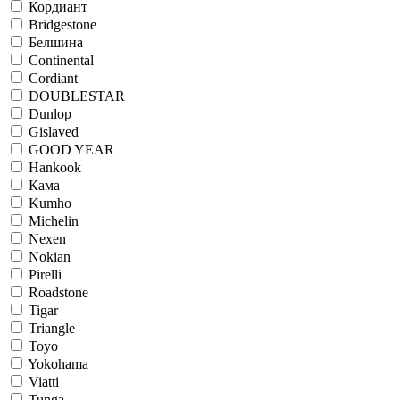
Кордиант
Bridgestone
Белшина
Continental
Cordiant
DOUBLESTAR
Dunlop
Gislaved
GOOD YEAR
Hankook
Кама
Kumho
Michelin
Nexen
Nokian
Pirelli
Roadstone
Tigar
Triangle
Toyo
Yokohama
Viatti
Tunga