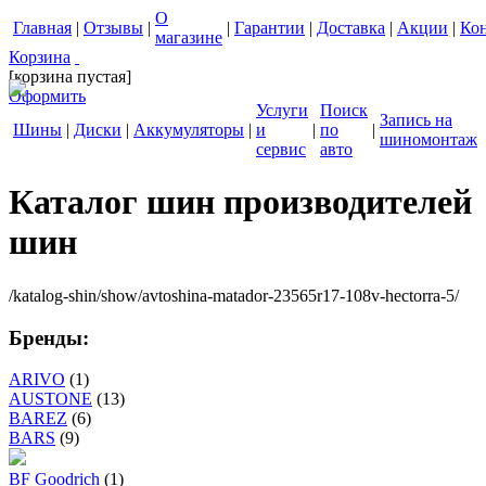
О
Главная
|
Отзывы
|
|
Гарантии
|
Доставка
|
Акции
|
Ко
магазине
Корзина
[корзина пустая]
Оформить
Услуги
Поиск
Запись на
Шины
|
Диски
|
Аккумуляторы
|
и
|
по
|
шиномонтаж
сервис
авто
Каталог шин производителей
шин
/katalog-shin/show/avtoshina-matador-23565r17-108v-hectorra-5/
Бренды:
ARIVO
(1)
AUSTONE
(13)
BAREZ
(6)
BARS
(9)
BF Goodrich
(1)