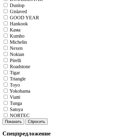
Dunlop
Gislaved
GOOD YEAR
Hankook
Кама
Kumho
Michelin
Nexen
Nokian
Pirelli
Roadstone
Tigar
Triangle
Toyo
Yokohama
Viatti
Tunga
Satoya
NORTEC
Показать
Сбросить
Спецпредложение