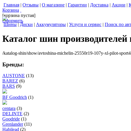
Главная
|
Отзывы
|
О магазине
|
Гарантии
|
Доставка
|
Акции
|
Корзина
[корзина пустая]
Оформить
Шины
|
Диски
|
Аккумуляторы
|
Услуги и сервис
|
Поиск по ав
Каталог шин производителей
/katalog-shin/show/avtoshina-michelin-25550r19-107y-xl-pilot-sport4
Бренды:
AUSTONE
(13)
BAREZ
(6)
BARS
(9)
BF Goodrich
(1)
centara
(3)
DELINTE
(2)
Goodride
(1)
Grenlander
(11)
Habilead
(2)