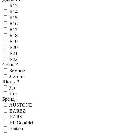
R13
R14
R15
R16
R17
R18
R19
R20
R21
R22
Сезон
?
Зимние
Летние
Шипы
?
Да
Нет
Бренд
AUSTONE
BAREZ
BARS
BF Goodrich
centara