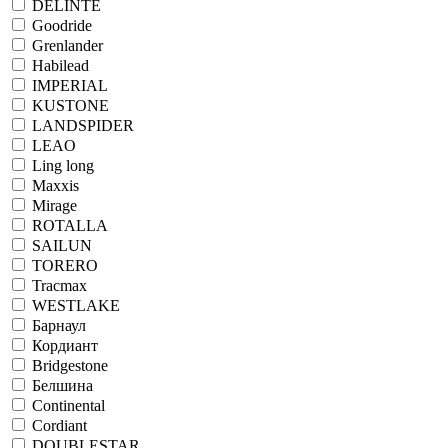
DELINTE
Goodride
Grenlander
Habilead
IMPERIAL
KUSTONE
LANDSPIDER
LEAO
Ling long
Maxxis
Mirage
ROTALLA
SAILUN
TORERO
Tracmax
WESTLAKE
Барнаул
Кордиант
Bridgestone
Белшина
Continental
Cordiant
DOUBLESTAR