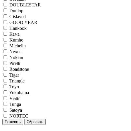
DOUBLESTAR
Dunlop
Gislaved
GOOD YEAR
Hankook
Кама
Kumho
Michelin
Nexen
Nokian
Pirelli
Roadstone
Tigar
Triangle
Toyo
Yokohama
Viatti
Tunga
Satoya
NORTEC
Показать
Сбросить