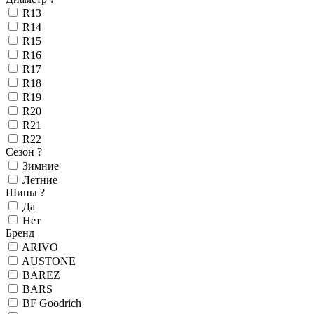
R13
R14
R15
R16
R17
R18
R19
R20
R21
R22
Сезон
?
Зимние
Летние
Шипы
?
Да
Нет
Бренд
ARIVO
AUSTONE
BAREZ
BARS
BF Goodrich