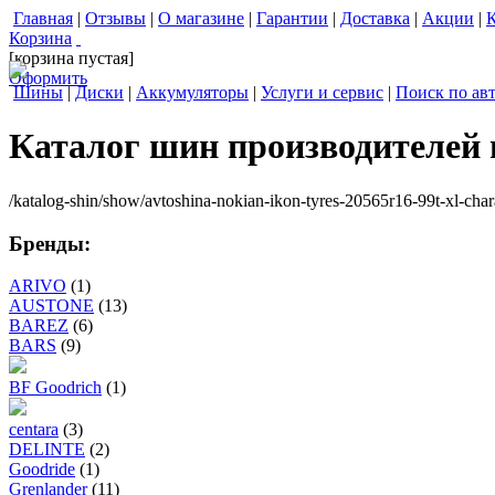
Главная
|
Отзывы
|
О магазине
|
Гарантии
|
Доставка
|
Акции
|
Корзина
[корзина пустая]
Оформить
Шины
|
Диски
|
Аккумуляторы
|
Услуги и сервис
|
Поиск по ав
Каталог шин производителей
/katalog-shin/show/avtoshina-nokian-ikon-tyres-20565r16-99t-xl-chara
Бренды:
ARIVO
(1)
AUSTONE
(13)
BAREZ
(6)
BARS
(9)
BF Goodrich
(1)
centara
(3)
DELINTE
(2)
Goodride
(1)
Grenlander
(11)