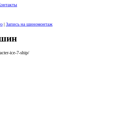
Контакты
то
|
Запись на шиномонтаж
 шин
cter-ice-7-ship/