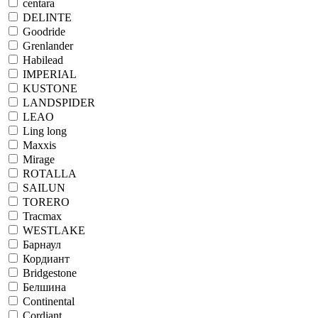
centara
DELINTE
Goodride
Grenlander
Habilead
IMPERIAL
KUSTONE
LANDSPIDER
LEAO
Ling long
Maxxis
Mirage
ROTALLA
SAILUN
TORERO
Tracmax
WESTLAKE
Барнаул
Кордиант
Bridgestone
Белшина
Continental
Cordiant