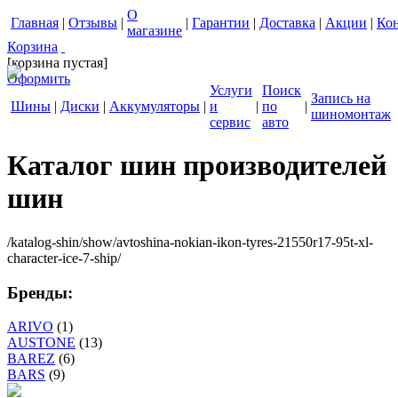
О
Главная
|
Отзывы
|
|
Гарантии
|
Доставка
|
Акции
|
Ко
магазине
Корзина
[корзина пустая]
Оформить
Услуги
Поиск
Запись на
Шины
|
Диски
|
Аккумуляторы
|
и
|
по
|
шиномонтаж
сервис
авто
Каталог шин производителей
шин
/katalog-shin/show/avtoshina-nokian-ikon-tyres-21550r17-95t-xl-
character-ice-7-ship/
Бренды:
ARIVO
(1)
AUSTONE
(13)
BAREZ
(6)
BARS
(9)