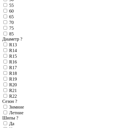
55
60
65
70
75
85
Диаметр
?
R13
R14
R15
R16
R17
R18
R19
R20
R21
R22
Сезон
?
Зимние
Летние
Шипы
?
Да