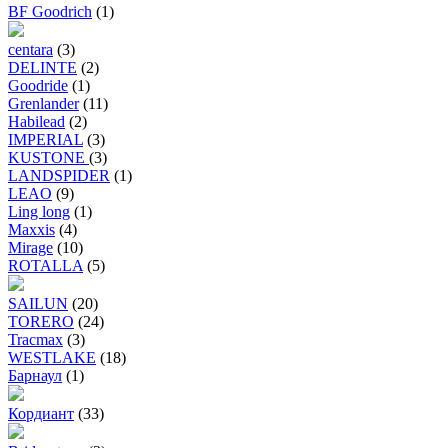
BF Goodrich
(1)
centara
(3)
DELINTE
(2)
Goodride
(1)
Grenlander
(11)
Habilead
(2)
IMPERIAL
(3)
KUSTONE
(3)
LANDSPIDER
(1)
LEAO
(9)
Ling long
(1)
Maxxis
(4)
Mirage
(10)
ROTALLA
(5)
SAILUN
(20)
TORERO
(24)
Tracmax
(3)
WESTLAKE
(18)
Барнаул
(1)
Кордиант
(33)