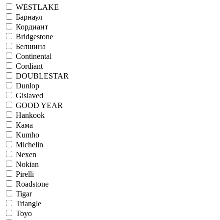
WESTLAKE
Барнаул
Кордиант
Bridgestone
Белшина
Continental
Cordiant
DOUBLESTAR
Dunlop
Gislaved
GOOD YEAR
Hankook
Кама
Kumho
Michelin
Nexen
Nokian
Pirelli
Roadstone
Tigar
Triangle
Toyo