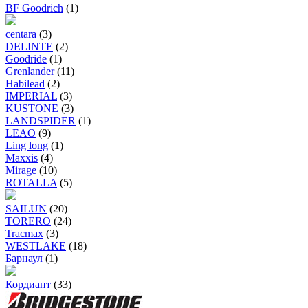
BF Goodrich
(1)
centara
(3)
DELINTE
(2)
Goodride
(1)
Grenlander
(11)
Habilead
(2)
IMPERIAL
(3)
KUSTONE
(3)
LANDSPIDER
(1)
LEAO
(9)
Ling long
(1)
Maxxis
(4)
Mirage
(10)
ROTALLA
(5)
SAILUN
(20)
TORERO
(24)
Tracmax
(3)
WESTLAKE
(18)
Барнаул
(1)
Кордиант
(33)