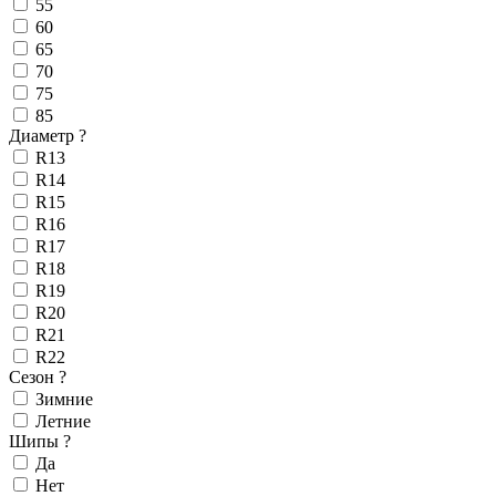
55
60
65
70
75
85
Диаметр
?
R13
R14
R15
R16
R17
R18
R19
R20
R21
R22
Сезон
?
Зимние
Летние
Шипы
?
Да
Нет