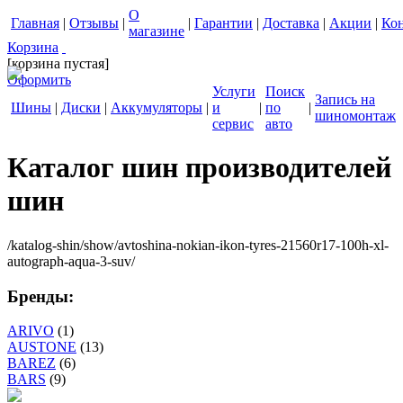
О
Главная
|
Отзывы
|
|
Гарантии
|
Доставка
|
Акции
|
Ко
магазине
Корзина
[корзина пустая]
Оформить
Услуги
Поиск
Запись на
Шины
|
Диски
|
Аккумуляторы
|
и
|
по
|
шиномонтаж
сервис
авто
Каталог шин производителей
шин
/katalog-shin/show/avtoshina-nokian-ikon-tyres-21560r17-100h-xl-
autograph-aqua-3-suv/
Бренды:
ARIVO
(1)
AUSTONE
(13)
BAREZ
(6)
BARS
(9)