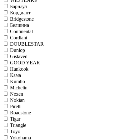
WESTLAKE
Барнаул
Кордиант
Bridgestone
Белшина
Continental
Cordiant
DOUBLESTAR
Dunlop
Gislaved
GOOD YEAR
Hankook
Кама
Kumho
Michelin
Nexen
Nokian
Pirelli
Roadstone
Tigar
Triangle
Toyo
Yokohama