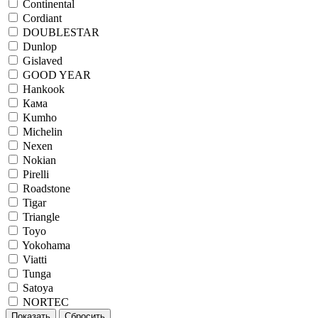
Continental
Cordiant
DOUBLESTAR
Dunlop
Gislaved
GOOD YEAR
Hankook
Кама
Kumho
Michelin
Nexen
Nokian
Pirelli
Roadstone
Tigar
Triangle
Toyo
Yokohama
Viatti
Tunga
Satoya
NORTEC
Показать
Сбросить