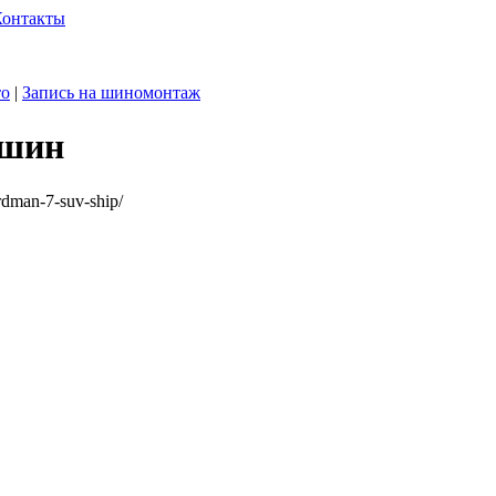
Контакты
то
|
Запись на шиномонтаж
 шин
rdman-7-suv-ship/