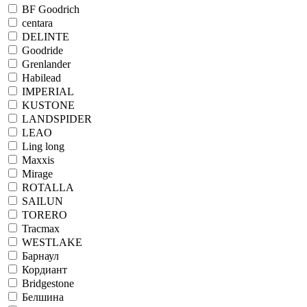
BF Goodrich
centara
DELINTE
Goodride
Grenlander
Habilead
IMPERIAL
KUSTONE
LANDSPIDER
LEAO
Ling long
Maxxis
Mirage
ROTALLA
SAILUN
TORERO
Tracmax
WESTLAKE
Барнаул
Кордиант
Bridgestone
Белшина