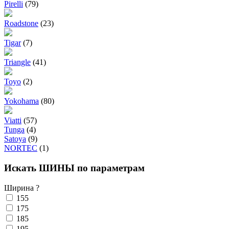
Pirelli
(79)
Roadstone
(23)
Tigar
(7)
Triangle
(41)
Toyo
(2)
Yokohama
(80)
Viatti
(57)
Tunga
(4)
Satoya
(9)
NORTEC
(1)
Искать ШИНЫ по параметрам
Ширина
?
155
175
185
195