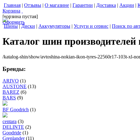
Главная
|
Отзывы
|
О магазине
|
Гарантии
|
Доставка
|
Акции
|
Корзина
[корзина пустая]
Оформить
Шины
|
Диски
|
Аккумуляторы
|
Услуги и сервис
|
Поиск по ав
Каталог шин производителей
/katalog-shin/show/avtoshina-nokian-ikon-tyres-22560r17-103t-xl-no
Бренды:
ARIVO
(1)
AUSTONE
(13)
BAREZ
(6)
BARS
(9)
BF Goodrich
(1)
centara
(3)
DELINTE
(2)
Goodride
(1)
Grenlander
(11)