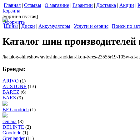
Главная
|
Отзывы
|
О магазине
|
Гарантии
|
Доставка
|
Акции
|
Корзина
[корзина пустая]
Оформить
Шины
|
Диски
|
Аккумуляторы
|
Услуги и сервис
|
Поиск по ав
Каталог шин производителей
/katalog-shin/show/avtoshina-nokian-ikon-tyres-23555r19-105w-xl-au
Бренды:
ARIVO
(1)
AUSTONE
(13)
BAREZ
(6)
BARS
(9)
BF Goodrich
(1)
centara
(3)
DELINTE
(2)
Goodride
(1)
Grenlander
(11)