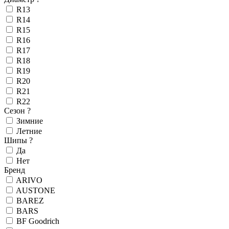
R13
R14
R15
R16
R17
R18
R19
R20
R21
R22
Сезон
?
Зимние
Летние
Шипы
?
Да
Нет
Бренд
ARIVO
AUSTONE
BAREZ
BARS
BF Goodrich