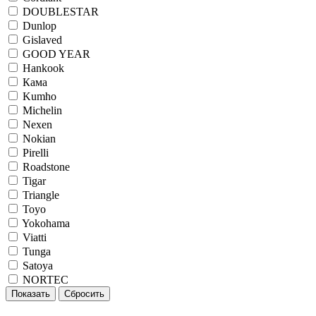
DOUBLESTAR
Dunlop
Gislaved
GOOD YEAR
Hankook
Кама
Kumho
Michelin
Nexen
Nokian
Pirelli
Roadstone
Tigar
Triangle
Toyo
Yokohama
Viatti
Tunga
Satoya
NORTEC
Показать
Сбросить