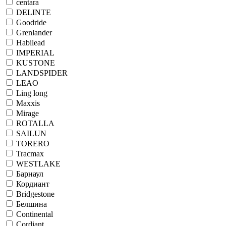
centara
DELINTE
Goodride
Grenlander
Habilead
IMPERIAL
KUSTONE
LANDSPIDER
LEAO
Ling long
Maxxis
Mirage
ROTALLA
SAILUN
TORERO
Tracmax
WESTLAKE
Барнаул
Кордиант
Bridgestone
Белшина
Continental
Cordiant