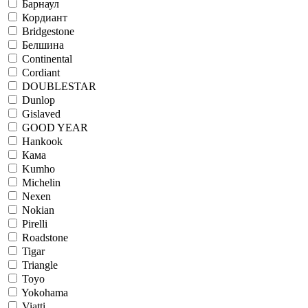
Барнаул
Кордиант
Bridgestone
Белшина
Continental
Cordiant
DOUBLESTAR
Dunlop
Gislaved
GOOD YEAR
Hankook
Кама
Kumho
Michelin
Nexen
Nokian
Pirelli
Roadstone
Tigar
Triangle
Toyo
Yokohama
Viatti