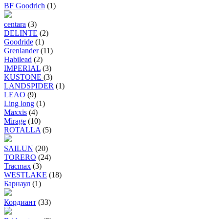
BF Goodrich
(1)
centara
(3)
DELINTE
(2)
Goodride
(1)
Grenlander
(11)
Habilead
(2)
IMPERIAL
(3)
KUSTONE
(3)
LANDSPIDER
(1)
LEAO
(9)
Ling long
(1)
Maxxis
(4)
Mirage
(10)
ROTALLA
(5)
SAILUN
(20)
TORERO
(24)
Tracmax
(3)
WESTLAKE
(18)
Барнаул
(1)
Кордиант
(33)