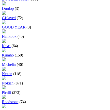
Dunlop
(3)
Gislaved
(72)
GOOD YEAR
(3)
Hankook
(40)
Кама
(64)
Kumho
(150)
Michelin
(46)
Nexen
(118)
Nokian
(871)
Pirelli
(273)
Roadstone
(74)