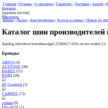
Главная
|
Отзывы
|
О магазине
|
Гарантии
|
Доставка
|
Акции
|
Корзина
[корзина пустая]
Оформить
Шины
|
Диски
|
Аккумуляторы
|
Услуги и сервис
|
Поиск по ав
Каталог шин производителей
/katalog-shin/show/avtoshina-tigar-22560r17-103v-xl-suv-winter-21/
Бренды:
ARIVO
(4)
AUSTONE
(39)
BAREZ
(21)
BARS
(28)
BF Goodrich
(3)
CARWEL
(72)
centara
(9)
DELINTE
(7)