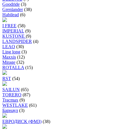
Goodride
(3)
Grenlander
(38)
Habilead
(6)
I FREE
(58)
IMPERIAL
(9)
KUSTONE
(9)
LANDSPIDER
(4)
LEAO
(30)
Ling long
(3)
Maxxis
(12)
Mirage
(32)
ROTALLA
(15)
RST
(54)
SAILUN
(65)
TORERO
(87)
Tracmax
(9)
WESTLAKE
(61)
Барнаул
(3)
ЕВРОДИСК (ФМЗ)
(38)