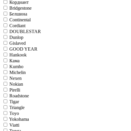
Кордиант
Bridgestone
Белшина
Continental
Cordiant
DOUBLESTAR
Dunlop
Gislaved
GOOD YEAR
Hankook
Кама
Kumho
Michelin
Nexen
Nokian
Pirelli
Roadstone
Tigar
Triangle
Toyo
Yokohama
Viatti
Tunga