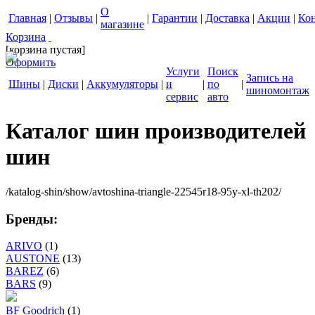
О
Главная
|
Отзывы
|
|
Гарантии
|
Доставка
|
Акции
|
Ко
магазине
Корзина
[корзина пустая]
Оформить
Услуги
Поиск
Запись на
Шины
|
Диски
|
Аккумуляторы
|
и
|
по
|
шиномонтаж
сервис
авто
Каталог шин производителей
шин
/katalog-shin/show/avtoshina-triangle-22545r18-95y-xl-th202/
Бренды:
ARIVO
(1)
AUSTONE
(13)
BAREZ
(6)
BARS
(9)
BF Goodrich
(1)