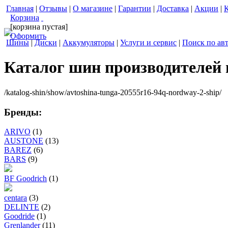
Главная
|
Отзывы
|
О магазине
|
Гарантии
|
Доставка
|
Акции
|
Корзина
[корзина пустая]
Оформить
Шины
|
Диски
|
Аккумуляторы
|
Услуги и сервис
|
Поиск по ав
Каталог шин производителей
/katalog-shin/show/avtoshina-tunga-20555r16-94q-nordway-2-ship/
Бренды:
ARIVO
(1)
AUSTONE
(13)
BAREZ
(6)
BARS
(9)
BF Goodrich
(1)
centara
(3)
DELINTE
(2)
Goodride
(1)
Grenlander
(11)