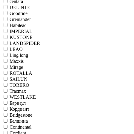
centara
DELINTE
Goodride
Grenlander
Habilead
IMPERIAL
KUSTONE
LANDSPIDER
LEAO
Ling long
Maxxis
Mirage
ROTALLA
SAILUN
TORERO
Tracmax
WESTLAKE
Барнаул
Кордиант
Bridgestone
Белшина
Continental
Cordiant