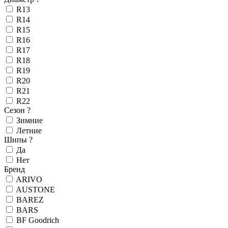
R13
R14
R15
R16
R17
R18
R19
R20
R21
R22
Сезон
?
Зимние
Летние
Шипы
?
Да
Нет
Бренд
ARIVO
AUSTONE
BAREZ
BARS
BF Goodrich