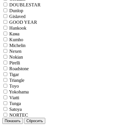
DOUBLESTAR
Dunlop
Gislaved
GOOD YEAR
Hankook
Кама
Kumho
Michelin
Nexen
Nokian
Pirelli
Roadstone
Tigar
Triangle
Toyo
Yokohama
Viatti
Tunga
Satoya
NORTEC
Показать
Сбросить