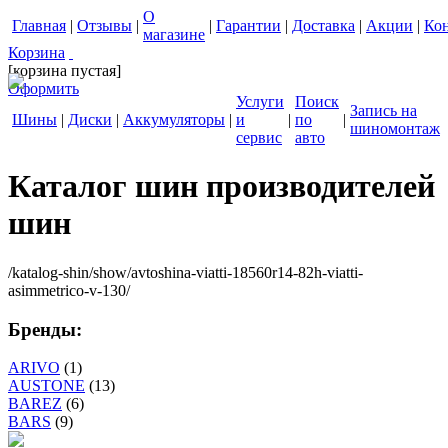
О
Главная
|
Отзывы
|
|
Гарантии
|
Доставка
|
Акции
|
Ко
магазине
Корзина
[корзина пустая]
Оформить
Услуги
Поиск
Запись на
Шины
|
Диски
|
Аккумуляторы
|
и
|
по
|
шиномонтаж
сервис
авто
Каталог шин производителей
шин
/katalog-shin/show/avtoshina-viatti-18560r14-82h-viatti-
asimmetrico-v-130/
Бренды:
ARIVO
(1)
AUSTONE
(13)
BAREZ
(6)
BARS
(9)