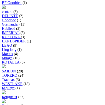
BF Goodrich
(1)
centara
(3)
DELINTE
(2)
Goodride
(1)
Grenlander
(11)
Habilead
(2)
IMPERIAL
(3)
KUSTONE
(3)
LANDSPIDER
(1)
LEAO
(9)
Ling long
(1)
Maxxis
(4)
Mirage
(10)
ROTALLA
(5)
SAILUN
(20)
TORERO
(24)
Tracmax
(3)
WESTLAKE
(18)
Барнаул
(1)
Кордиант
(33)