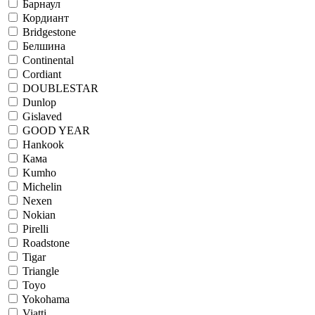
Барнаул
Кордиант
Bridgestone
Белшина
Continental
Cordiant
DOUBLESTAR
Dunlop
Gislaved
GOOD YEAR
Hankook
Кама
Kumho
Michelin
Nexen
Nokian
Pirelli
Roadstone
Tigar
Triangle
Toyo
Yokohama
Viatti