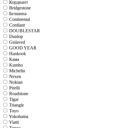
Кордиант
Bridgestone
Белшина
Continental
Cordiant
DOUBLESTAR
Dunlop
Gislaved
GOOD YEAR
Hankook
Кама
Kumho
Michelin
Nexen
Nokian
Pirelli
Roadstone
Tigar
Triangle
Toyo
Yokohama
Viatti
Tunga