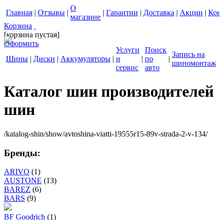
О
Главная
|
Отзывы
|
|
Гарантии
|
Доставка
|
Акции
|
Ко
магазине
Корзина
[корзина пустая]
Оформить
Услуги
Поиск
Запись на
Шины
|
Диски
|
Аккумуляторы
|
и
|
по
|
шиномонтаж
сервис
авто
Каталог шин производителей
шин
/katalog-shin/show/avtoshina-viatti-19555r15-89v-strada-2-v-134/
Бренды:
ARIVO
(1)
AUSTONE
(13)
BAREZ
(6)
BARS
(9)
BF Goodrich
(1)