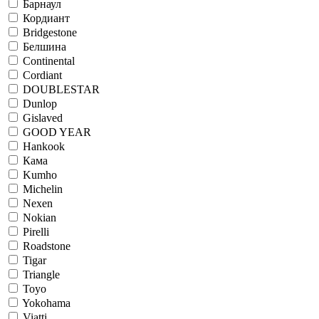
Барнаул
Кордиант
Bridgestone
Белшина
Continental
Cordiant
DOUBLESTAR
Dunlop
Gislaved
GOOD YEAR
Hankook
Кама
Kumho
Michelin
Nexen
Nokian
Pirelli
Roadstone
Tigar
Triangle
Toyo
Yokohama
Viatti