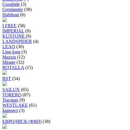
Goodride
(3)
Grenlander
(38)
Habilead
(6)
I FREE
(58)
IMPERIAL
(9)
KUSTONE
(9)
LANDSPIDER
(4)
LEAO
(30)
Ling long
(3)
Maxxis
(12)
Mirage
(32)
ROTALLA
(15)
RST
(54)
SAILUN
(65)
TORERO
(87)
Tracmax
(9)
WESTLAKE
(61)
Барнаул
(3)
ЕВРОДИСК (ФМЗ)
(38)