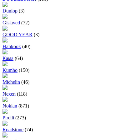
Dunlop
(3)
Gislaved
(72)
GOOD YEAR
(3)
Hankook
(40)
Кама
(64)
Kumho
(150)
Michelin
(46)
Nexen
(118)
Nokian
(871)
Pirelli
(273)
Roadstone
(74)