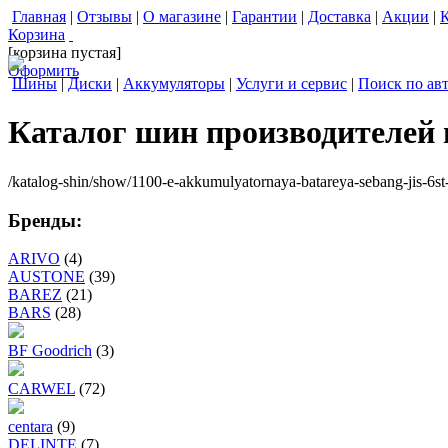
Главная
|
Отзывы
|
О магазине
|
Гарантии
|
Доставка
|
Акции
|
Корзина
[корзина пустая]
Оформить
Шины
|
Диски
|
Аккумуляторы
|
Услуги и сервис
|
Поиск по ав
Каталог шин производителей
/katalog-shin/show/1100-e-akkumulyatornaya-batareya-sebang-jis-6st
Бренды:
ARIVO
(4)
AUSTONE
(39)
BAREZ
(21)
BARS
(28)
BF Goodrich
(3)
CARWEL
(72)
centara
(9)
DELINTE
(7)