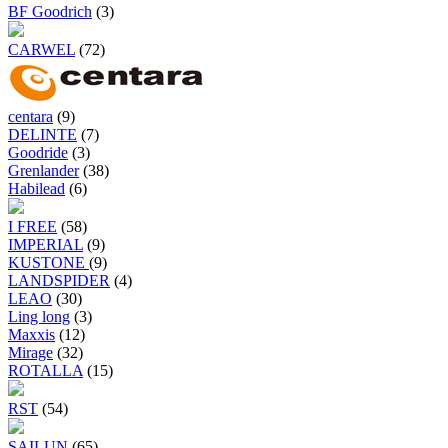
BF Goodrich
(3)
CARWEL
(72)
centara
(9)
DELINTE
(7)
Goodride
(3)
Grenlander
(38)
Habilead
(6)
I FREE
(58)
IMPERIAL
(9)
KUSTONE
(9)
LANDSPIDER
(4)
LEAO
(30)
Ling long
(3)
Maxxis
(12)
Mirage
(32)
ROTALLA
(15)
RST
(54)
SAILUN
(65)