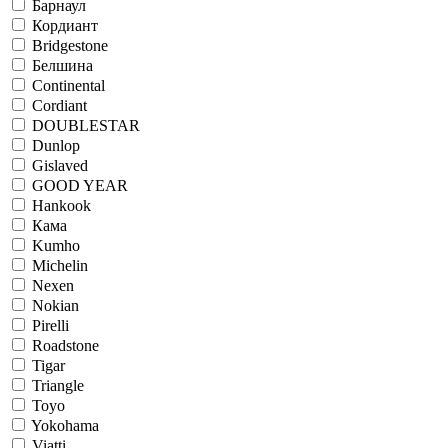
Барнаул
Кордиант
Bridgestone
Белшина
Continental
Cordiant
DOUBLESTAR
Dunlop
Gislaved
GOOD YEAR
Hankook
Кама
Kumho
Michelin
Nexen
Nokian
Pirelli
Roadstone
Tigar
Triangle
Toyo
Yokohama
Viatti