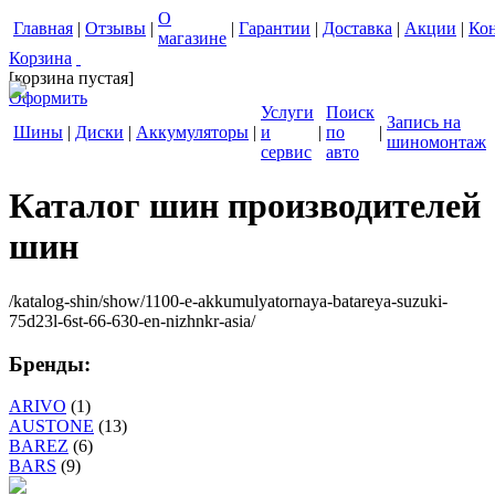
О
Главная
|
Отзывы
|
|
Гарантии
|
Доставка
|
Акции
|
Ко
магазине
Корзина
[корзина пустая]
Оформить
Услуги
Поиск
Запись на
Шины
|
Диски
|
Аккумуляторы
|
и
|
по
|
шиномонтаж
сервис
авто
Каталог шин производителей
шин
/katalog-shin/show/1100-e-akkumulyatornaya-batareya-suzuki-
75d23l-6st-66-630-en-nizhnkr-asia/
Бренды:
ARIVO
(1)
AUSTONE
(13)
BAREZ
(6)
BARS
(9)