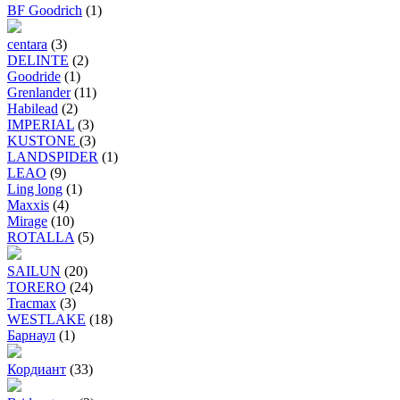
BF Goodrich
(1)
centara
(3)
DELINTE
(2)
Goodride
(1)
Grenlander
(11)
Habilead
(2)
IMPERIAL
(3)
KUSTONE
(3)
LANDSPIDER
(1)
LEAO
(9)
Ling long
(1)
Maxxis
(4)
Mirage
(10)
ROTALLA
(5)
SAILUN
(20)
TORERO
(24)
Tracmax
(3)
WESTLAKE
(18)
Барнаул
(1)
Кордиант
(33)