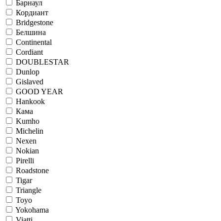
Барнаул
Кордиант
Bridgestone
Белшина
Continental
Cordiant
DOUBLESTAR
Dunlop
Gislaved
GOOD YEAR
Hankook
Кама
Kumho
Michelin
Nexen
Nokian
Pirelli
Roadstone
Tigar
Triangle
Toyo
Yokohama
Viatti