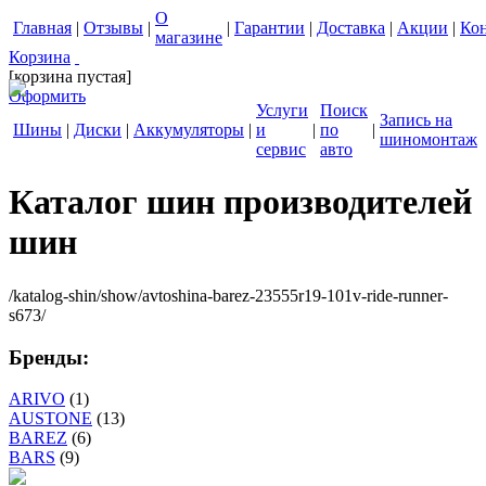
О
Главная
|
Отзывы
|
|
Гарантии
|
Доставка
|
Акции
|
Ко
магазине
Корзина
[корзина пустая]
Оформить
Услуги
Поиск
Запись на
Шины
|
Диски
|
Аккумуляторы
|
и
|
по
|
шиномонтаж
сервис
авто
Каталог шин производителей
шин
/katalog-shin/show/avtoshina-barez-23555r19-101v-ride-runner-
s673/
Бренды:
ARIVO
(1)
AUSTONE
(13)
BAREZ
(6)
BARS
(9)