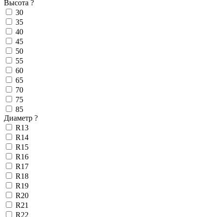
Высота
?
30
35
40
45
50
55
60
65
70
75
85
Диаметр
?
R13
R14
R15
R16
R17
R18
R19
R20
R21
R22