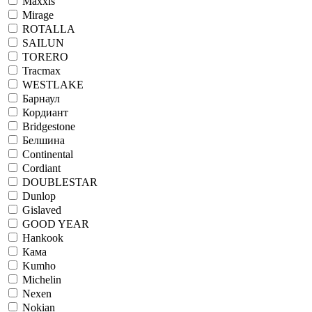
Maxxis
Mirage
ROTALLA
SAILUN
TORERO
Tracmax
WESTLAKE
Барнаул
Кордиант
Bridgestone
Белшина
Continental
Cordiant
DOUBLESTAR
Dunlop
Gislaved
GOOD YEAR
Hankook
Кама
Kumho
Michelin
Nexen
Nokian