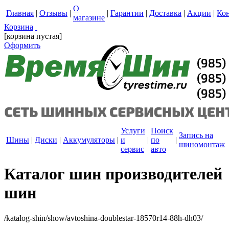
О
Главная
|
Отзывы
|
|
Гарантии
|
Доставка
|
Акции
|
Ко
магазине
Корзина
[корзина пустая]
Оформить
Услуги
Поиск
Запись на
Шины
|
Диски
|
Аккумуляторы
|
и
|
по
|
шиномонтаж
сервис
авто
Каталог шин производителей
шин
/katalog-shin/show/avtoshina-doublestar-18570r14-88h-dh03/