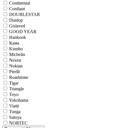
Continental
Cordiant
DOUBLESTAR
Dunlop
Gislaved
GOOD YEAR
Hankook
Кама
Kumho
Michelin
Nexen
Nokian
Pirelli
Roadstone
Tigar
Triangle
Toyo
Yokohama
Viatti
Tunga
Satoya
NORTEC