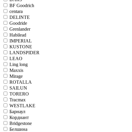
BF Goodrich
centara
DELINTE
Goodride
Grenlander
Habilead
IMPERIAL
KUSTONE
LANDSPIDER
LEAO
Ling long
Maxxis
Mirage
ROTALLA
SAILUN
TORERO
Tracmax
WESTLAKE
Барнаул
Кордиант
Bridgestone
Белшина