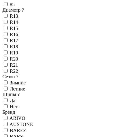
85
Диаметр
?
R13
R14
R15
R16
R17
R18
R19
R20
R21
R22
Сезон
?
Зимние
Летние
Шипы
?
Да
Нет
Бренд
ARIVO
AUSTONE
BAREZ
BARS