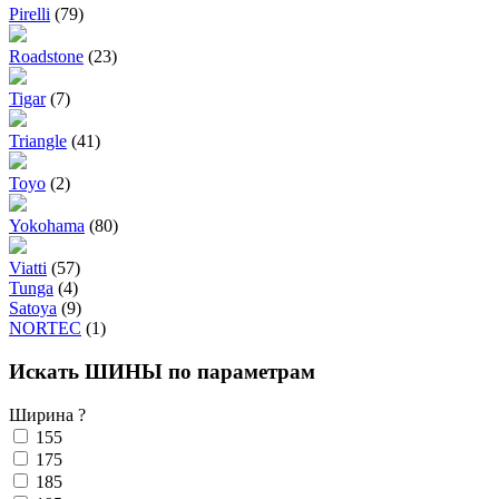
Pirelli
(79)
Roadstone
(23)
Tigar
(7)
Triangle
(41)
Toyo
(2)
Yokohama
(80)
Viatti
(57)
Tunga
(4)
Satoya
(9)
NORTEC
(1)
Искать ШИНЫ по параметрам
Ширина
?
155
175
185