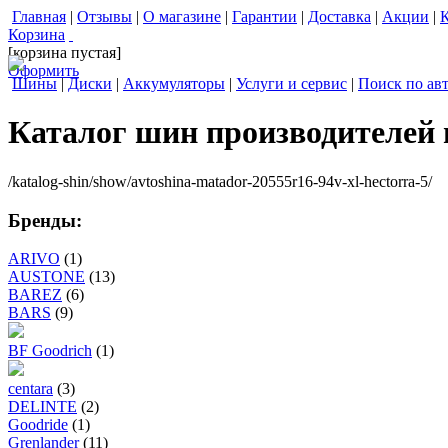
Главная
|
Отзывы
|
О магазине
|
Гарантии
|
Доставка
|
Акции
|
Корзина
[корзина пустая]
Оформить
Шины
|
Диски
|
Аккумуляторы
|
Услуги и сервис
|
Поиск по ав
Каталог шин производителей
/katalog-shin/show/avtoshina-matador-20555r16-94v-xl-hectorra-5/
Бренды:
ARIVO
(1)
AUSTONE
(13)
BAREZ
(6)
BARS
(9)
BF Goodrich
(1)
centara
(3)
DELINTE
(2)
Goodride
(1)
Grenlander
(11)