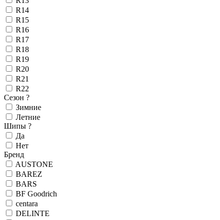
R13
R14
R15
R16
R17
R18
R19
R20
R21
R22
Сезон
?
Зимние
Летние
Шипы
?
Да
Нет
Бренд
AUSTONE
BAREZ
BARS
BF Goodrich
centara
DELINTE