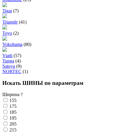
Tigar
(7)
Triangle
(41)
Toyo
(2)
Yokohama
(80)
Viatti
(57)
Tunga
(4)
Satoya
(9)
NORTEC
(1)
Искать ШИНЫ по параметрам
Ширина
?
155
175
185
195
205
215