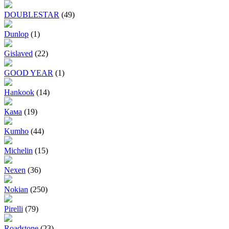
DOUBLESTAR
(49)
Dunlop
(1)
Gislaved
(22)
GOOD YEAR
(1)
Hankook
(14)
Кама
(19)
Kumho
(44)
Michelin
(15)
Nexen
(36)
Nokian
(250)
Pirelli
(79)
Roadstone
(23)