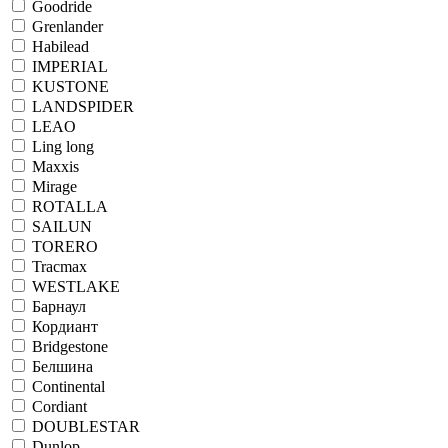
Goodride
Grenlander
Habilead
IMPERIAL
KUSTONE
LANDSPIDER
LEAO
Ling long
Maxxis
Mirage
ROTALLA
SAILUN
TORERO
Tracmax
WESTLAKE
Барнаул
Кордиант
Bridgestone
Белшина
Continental
Cordiant
DOUBLESTAR
Dunlop