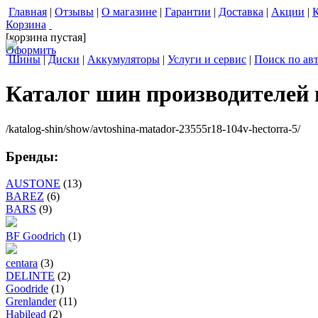
Главная
|
Отзывы
|
О магазине
|
Гарантии
|
Доставка
|
Акции
|
Корзина
[корзина пустая]
Оформить
Шины
|
Диски
|
Аккумуляторы
|
Услуги и сервис
|
Поиск по ав
Каталог шин производителей
/katalog-shin/show/avtoshina-matador-23555r18-104v-hectorra-5/
Бренды:
AUSTONE
(13)
BAREZ
(6)
BARS
(9)
BF Goodrich
(1)
centara
(3)
DELINTE
(2)
Goodride
(1)
Grenlander
(11)
Habilead
(2)