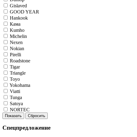
Gislaved
GOOD YEAR
Hankook
Кама
Kumho
Michelin
Nexen
Nokian
Pirelli
Roadstone
Tigar
Triangle
Toyo
Yokohama
Viatti
Tunga
Satoya
NORTEC
Показать
Сбросить
Спецпредложение