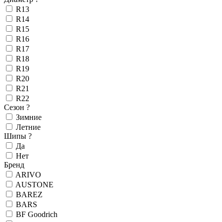
R13
R14
R15
R16
R17
R18
R19
R20
R21
R22
Сезон
?
Зимние
Летние
Шипы
?
Да
Нет
Бренд
ARIVO
AUSTONE
BAREZ
BARS
BF Goodrich