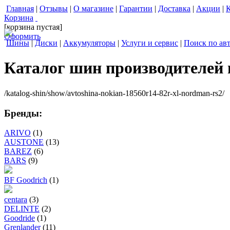
Главная
|
Отзывы
|
О магазине
|
Гарантии
|
Доставка
|
Акции
|
Корзина
[корзина пустая]
Оформить
Шины
|
Диски
|
Аккумуляторы
|
Услуги и сервис
|
Поиск по ав
Каталог шин производителей
/katalog-shin/show/avtoshina-nokian-18560r14-82r-xl-nordman-rs2/
Бренды:
ARIVO
(1)
AUSTONE
(13)
BAREZ
(6)
BARS
(9)
BF Goodrich
(1)
centara
(3)
DELINTE
(2)
Goodride
(1)
Grenlander
(11)