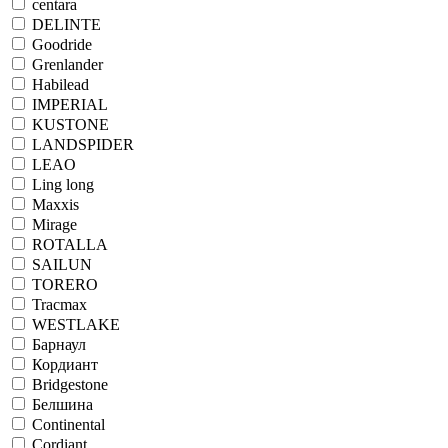
centara
DELINTE
Goodride
Grenlander
Habilead
IMPERIAL
KUSTONE
LANDSPIDER
LEAO
Ling long
Maxxis
Mirage
ROTALLA
SAILUN
TORERO
Tracmax
WESTLAKE
Барнаул
Кордиант
Bridgestone
Белшина
Continental
Cordiant