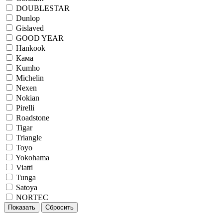
DOUBLESTAR
Dunlop
Gislaved
GOOD YEAR
Hankook
Кама
Kumho
Michelin
Nexen
Nokian
Pirelli
Roadstone
Tigar
Triangle
Toyo
Yokohama
Viatti
Tunga
Satoya
NORTEC
Показать
Сбросить