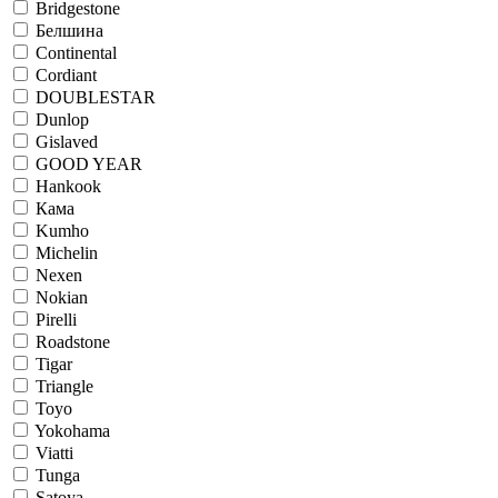
Bridgestone
Белшина
Continental
Cordiant
DOUBLESTAR
Dunlop
Gislaved
GOOD YEAR
Hankook
Кама
Kumho
Michelin
Nexen
Nokian
Pirelli
Roadstone
Tigar
Triangle
Toyo
Yokohama
Viatti
Tunga
Satoya