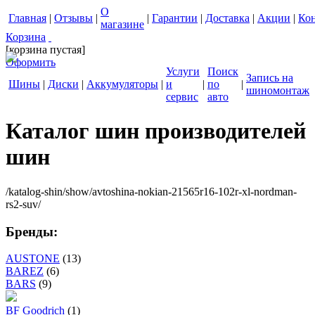
О
Главная
|
Отзывы
|
|
Гарантии
|
Доставка
|
Акции
|
Ко
магазине
Корзина
[корзина пустая]
Оформить
Услуги
Поиск
Запись на
Шины
|
Диски
|
Аккумуляторы
|
и
|
по
|
шиномонтаж
сервис
авто
Каталог шин производителей
шин
/katalog-shin/show/avtoshina-nokian-21565r16-102r-xl-nordman-
rs2-suv/
Бренды:
AUSTONE
(13)
BAREZ
(6)
BARS
(9)
BF Goodrich
(1)