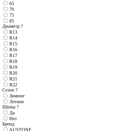
65
70
75
85
Диаметр
?
R13
R14
R15
R16
R17
R18
R19
R20
R21
R22
Сезон
?
Зимние
Летние
Шипы
?
Да
Нет
Бренд
AUSTONE