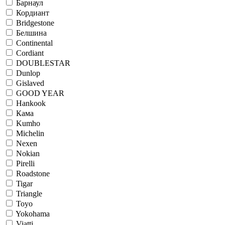
Барнаул
Кордиант
Bridgestone
Белшина
Continental
Cordiant
DOUBLESTAR
Dunlop
Gislaved
GOOD YEAR
Hankook
Кама
Kumho
Michelin
Nexen
Nokian
Pirelli
Roadstone
Tigar
Triangle
Toyo
Yokohama
Viatti