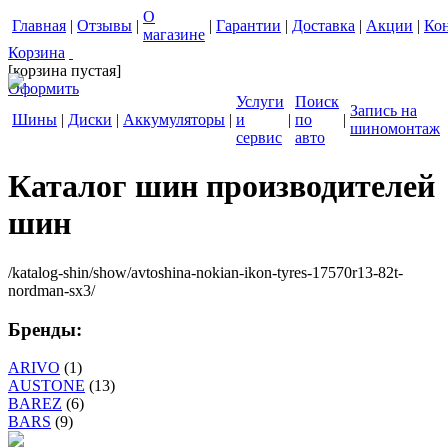
О
Главная
|
Отзывы
|
|
Гарантии
|
Доставка
|
Акции
|
Ко
магазине
Корзина
[корзина пустая]
Оформить
Услуги
Поиск
Запись на
Шины
|
Диски
|
Аккумуляторы
|
и
|
по
|
шиномонтаж
сервис
авто
Каталог шин производителей
шин
/katalog-shin/show/avtoshina-nokian-ikon-tyres-17570r13-82t-
nordman-sx3/
Бренды:
ARIVO
(1)
AUSTONE
(13)
BAREZ
(6)
BARS
(9)