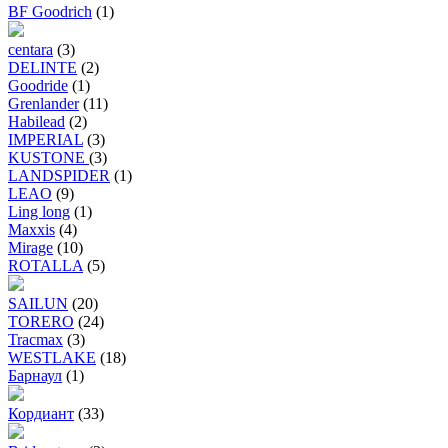
BF Goodrich
(1)
centara
(3)
DELINTE
(2)
Goodride
(1)
Grenlander
(11)
Habilead
(2)
IMPERIAL
(3)
KUSTONE
(3)
LANDSPIDER
(1)
LEAO
(9)
Ling long
(1)
Maxxis
(4)
Mirage
(10)
ROTALLA
(5)
SAILUN
(20)
TORERO
(24)
Tracmax
(3)
WESTLAKE
(18)
Барнаул
(1)
Кордиант
(33)