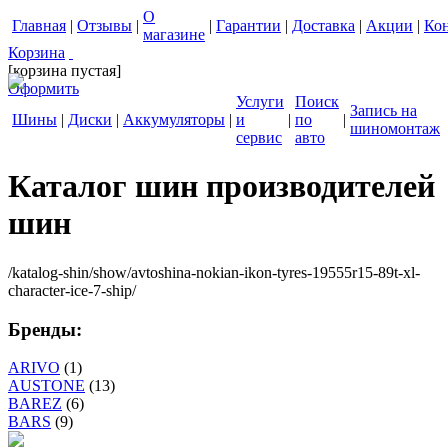
О
Главная
|
Отзывы
|
|
Гарантии
|
Доставка
|
Акции
|
Ко
магазине
Корзина
[корзина пустая]
Оформить
Услуги
Поиск
Запись на
Шины
|
Диски
|
Аккумуляторы
|
и
|
по
|
шиномонтаж
сервис
авто
Каталог шин производителей
шин
/katalog-shin/show/avtoshina-nokian-ikon-tyres-19555r15-89t-xl-
character-ice-7-ship/
Бренды:
ARIVO
(1)
AUSTONE
(13)
BAREZ
(6)
BARS
(9)