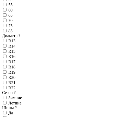
55
60
65
70
75
85
Диаметр
?
R13
R14
R15
R16
R17
R18
R19
R20
R21
R22
Сезон
?
Зимние
Летние
Шипы
?
Да