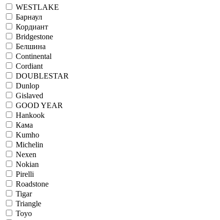
WESTLAKE
Барнаул
Кордиант
Bridgestone
Белшина
Continental
Cordiant
DOUBLESTAR
Dunlop
Gislaved
GOOD YEAR
Hankook
Кама
Kumho
Michelin
Nexen
Nokian
Pirelli
Roadstone
Tigar
Triangle
Toyo