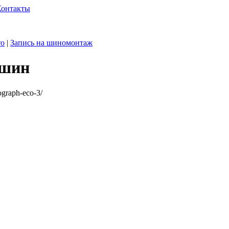
Контакты
то
|
Запись на шиномонтаж
 шин
ograph-eco-3/