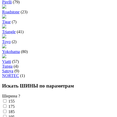
Pirelli
(79)
Roadstone
(23)
Tigar
(7)
Triangle
(41)
Toyo
(2)
Yokohama
(80)
Viatti
(57)
Tunga
(4)
Satoya
(9)
NORTEC
(1)
Искать ШИНЫ по параметрам
Ширина
?
155
175
185
195