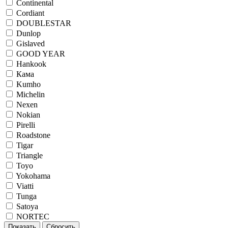
Continental
Cordiant
DOUBLESTAR
Dunlop
Gislaved
GOOD YEAR
Hankook
Кама
Kumho
Michelin
Nexen
Nokian
Pirelli
Roadstone
Tigar
Triangle
Toyo
Yokohama
Viatti
Tunga
Satoya
NORTEC
Показать
Сбросить