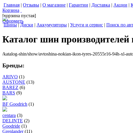
Главная
|
Отзывы
|
О магазине
|
Гарантии
|
Доставка
|
Акции
|
Корзина
[корзина пустая]
Оформить
Шины
|
Диски
|
Аккумуляторы
|
Услуги и сервис
|
Поиск по ав
Каталог шин производителей
/katalog-shin/show/avtoshina-nokian-ikon-tyres-20555r16-94h-xl-aut
Бренды:
ARIVO
(1)
AUSTONE
(13)
BAREZ
(6)
BARS
(9)
BF Goodrich
(1)
centara
(3)
DELINTE
(2)
Goodride
(1)
Grenlander
(11)