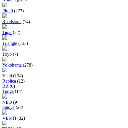
Pirelli
(273)
Roadstone
(74)
Tigar
(22)
Triangle
(133)
Toyo
(7)
Yokohama
(278)
Viatti
(194)
Replica
(12)
RR
(6)
Tunga
(14)
NEO
(9)
Satoya
(28)
VENTI
(32)