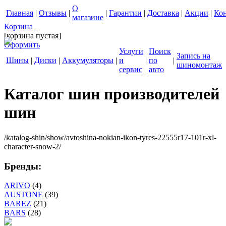
О
Главная
|
Отзывы
|
|
Гарантии
|
Доставка
|
Акции
|
Ко
магазине
Корзина
[корзина пустая]
Оформить
Услуги
Поиск
Запись на
Шины
|
Диски
|
Аккумуляторы
|
и
|
по
|
шиномонтаж
сервис
авто
Каталог шин производителей
шин
/katalog-shin/show/avtoshina-nokian-ikon-tyres-22555r17-101r-xl-
character-snow-2/
Бренды:
ARIVO
(4)
AUSTONE
(39)
BAREZ
(21)
BARS
(28)